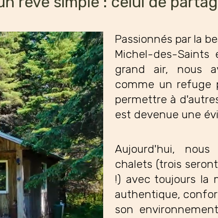
n rêve simple : celui de partag
Passionnés par la b
Michel-des-Saints 
grand air, nous a
comme un refuge pe
permettre à d'autre
est devenue une év
Aujourd'hui, nous
chalets (trois seront
!) avec toujours la
authentique, confor
son environnement,