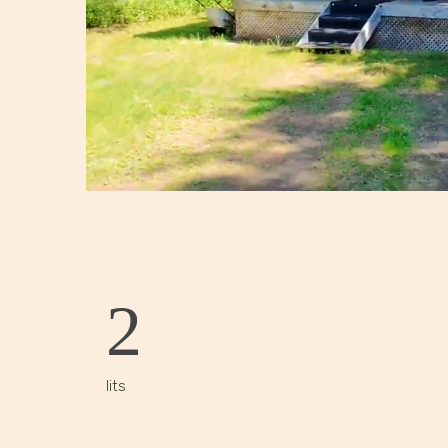
2
lits