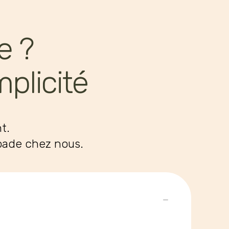
e ?
plicité
t.
apade chez nous.